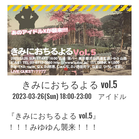
きみにおちるよる vol.5
2023-03-26(Sun) 18:00-23:00
アイドル
『きみにおちるよる vol.5』
！！！みゆゆん襲来！！！