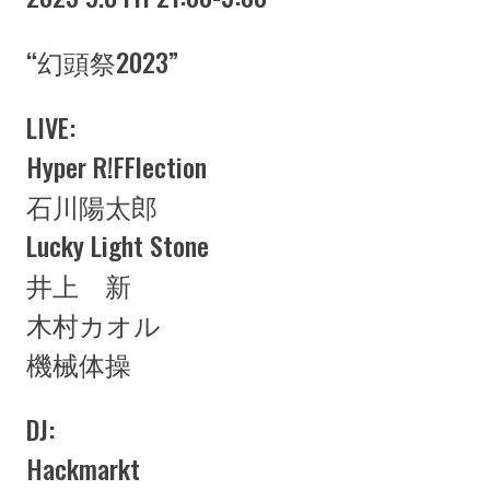
“幻頭祭2023”
LIVE:
Hyper R!FFlection
石川陽太郎
Lucky Light Stone
井上 新
木村カオル
機械体操
DJ:
Hackmarkt