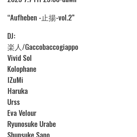
“Aufheben -止揚-vol.2”
DJ:
楽人/Gaccobaccogiappo
Vivid Sol
Kolophane
IZuMi
Haruka
Urss
Eva Velour
Ryunosuke Urabe
Shunsuke Sano