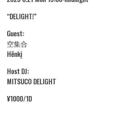
“DELIGHT!”
Guest:
空集合
Hënkį
Host DJ:
MITSUCO DELIGHT
¥1000/1D