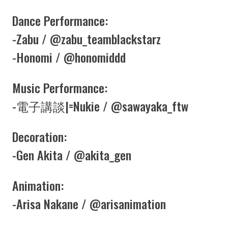
Dance Performance:
-Zabu /
@zabu_teamblackstarz
-Honomi /
@honomiddd
Music Performance:
-電子講談|=Nukie /
@sawayaka_ftw
Decoration:
-Gen Akita /
@akita_gen
Animation:
-Arisa Nakane /
@arisanimation