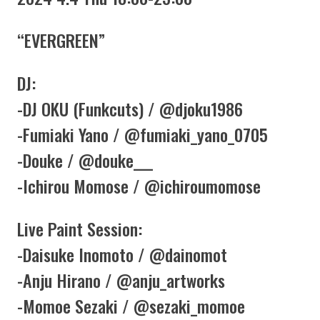
“EVERGREEN”
DJ:
-DJ OKU (Funkcuts) /
@djoku1986
-Fumiaki Yano /
@fumiaki_yano_0705
-Douke /
@douke___
-Ichirou Momose /
@ichiroumomose
Live Paint Session:
-Daisuke Inomoto /
@dainomot
-Anju Hirano /
@anju_artworks
-Momoe Sezaki /
@sezaki_momoe