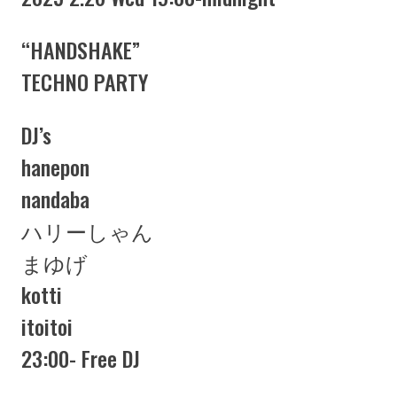
“HANDSHAKE”
TECHNO PARTY
DJ’s
hanepon
nandaba
ハリーしゃん
まゆげ
kotti
itoitoi
23:00- Free DJ