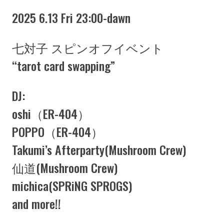
2025 6.13 Fri 23:00-dawn
七対子 スピンオフイベント
“tarot card swapping”
DJ:
oshi（ER-404）
POPPO（ER-404）
Takumi’s Afterparty(Mushroom Crew)
仙道(Mushroom Crew)
michica(SPRiNG SPROGS)
and more!!