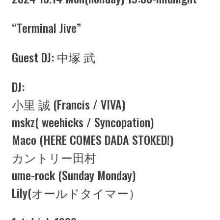
“Terminal Jive”
Guest DJ: 中塚 武
DJ:
小里 誠 (Francis / VIVA)
mskz( weehicks / Syncopation)
Maco (HERE COMES DADA STOKED!)
カントリー田村
ume-rock (Sunday Monday)
Lily(オールドタイマー）