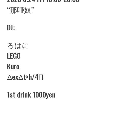
“那唖奴”
DJ:
ろはに
LEGO
Kuro
ΔexΔt>h/4Π
1st drink 1000yen