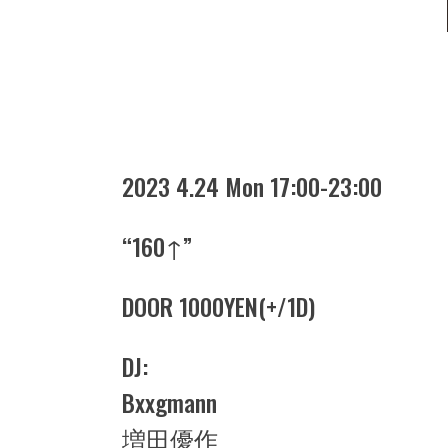
2023 4.24 Mon 17:00-23:00
“160↑”
DOOR 1000YEN(+/1D)
DJ:
Bxxgmann
増田優作