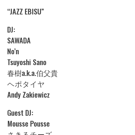
“JAZZ EBISU”
DJ:
SAWADA
No’n
Tsuyoshi Sano
春樹a.k.a.伯父貴
ヘポタイヤ
Andy Zakiewicz
Guest DJ:
Mousse Pousse
さきるチーズ